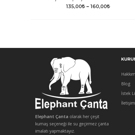
135,00
–
160,00
KURU
Hakkım
Blog
İstek L
İletişim
Elephant Çanta
olarak her çeşit
kumaş seçeneği ile su geçirmez çanta
imalatı yapmaktayız.