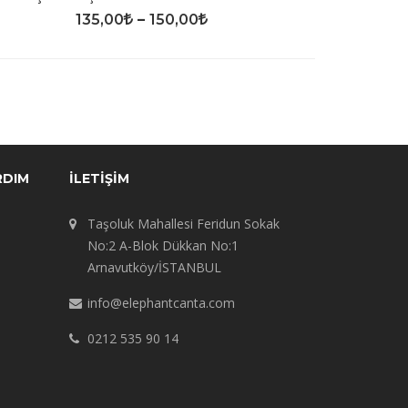
135,00
–
150,00
RDIM
İLETIŞIM
Taşoluk Mahallesi Feridun Sokak
No:2 A-Blok Dükkan No:1
Arnavutköy/İSTANBUL
info@elephantcanta.com
0212 535 90 14