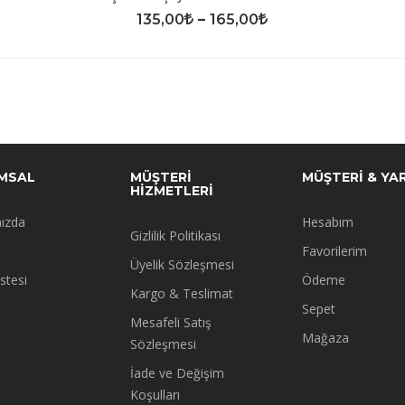
135,00
–
165,00
MSAL
MÜŞTERİ
MÜŞTERİ & YA
HİZMETLERİ
ızda
Hesabım
Gizlilik Politikası
Favorilerim
Üyelik Sözleşmesi
istesi
Ödeme
Kargo & Teslimat
Sepet
Mesafeli Satış
Mağaza
Sözleşmesi
İade ve Değişim
Koşulları