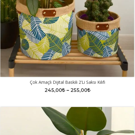
Çok Amaçlı Dijital Baskılı 2’li Saksı Kılıfı
245,00
–
255,00