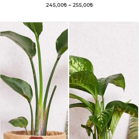
245,00
–
255,00