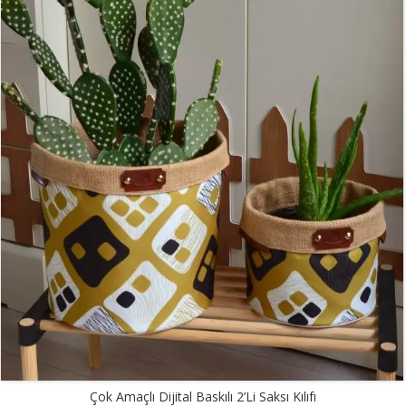
Çok Amaçlı Dijital Baskılı 2’li Saksı Kılıfı