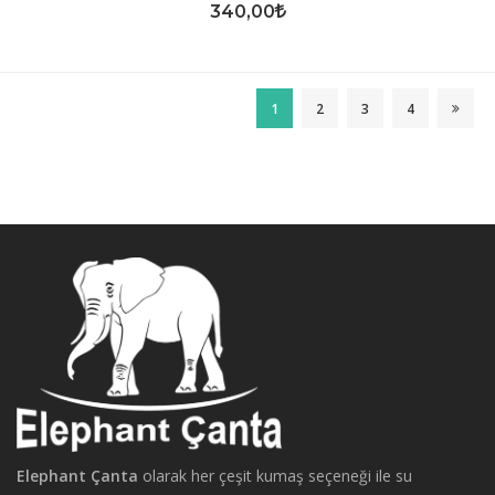
340,00
1
2
3
4
Elephant Çanta
olarak her çeşit kumaş seçeneği ile su