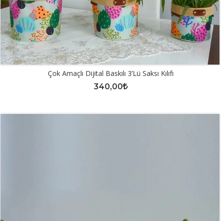
Çok Amaçlı Dijital Baskılı 3’lü Saksı Kılıfı
340,00