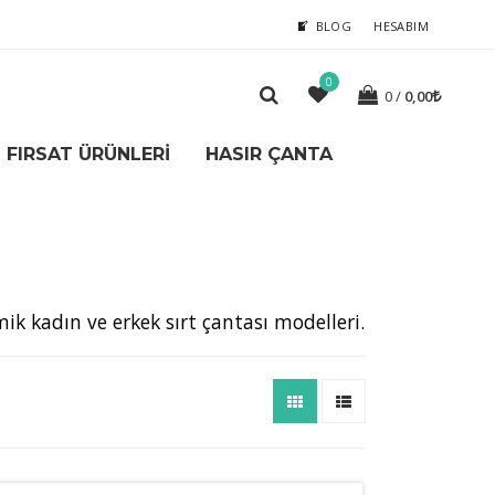
BLOG
HESABIM
0
0
0,00
FIRSAT ÜRÜNLERI
HASIR ÇANTA
mik kadın ve erkek sırt çantası modelleri.