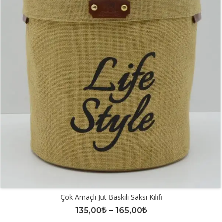
Çok Amaçlı Jüt Baskılı Saksı Kılıfı
135,00
–
165,00