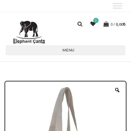
0
0
0,00
MENU
Zoo