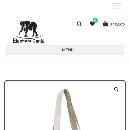
0
0
0,00
MENU
Zoo