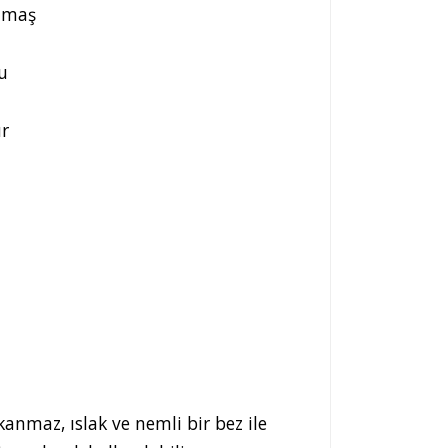
umaş
u
r
kanmaz, ıslak ve nemli bir bez ile