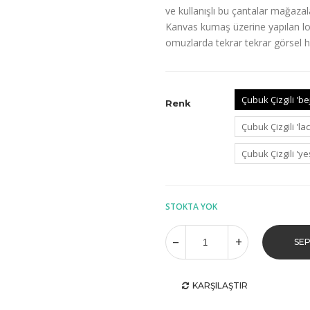
ve kullanışlı bu çantalar mağazala
Kanvas kumaş üzerine yapılan log
omuzlarda tekrar tekrar görsel h
Çubuk Çizgili 'be
Renk
Çubuk Çizgili 'la
Çubuk Çizgili 'yeş
STOKTA YOK
SEP
KARŞILAŞTIR