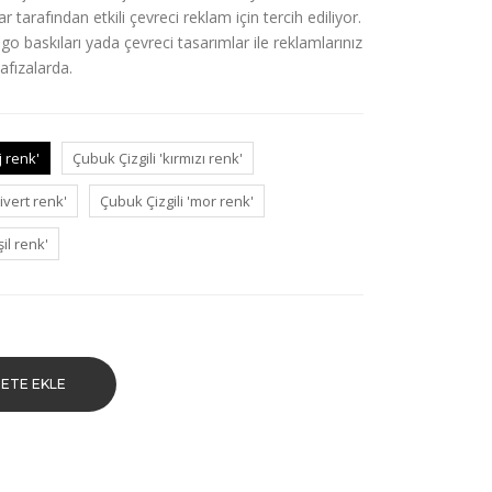
r tarafından etkili çevreci reklam için tercih ediliyor.
o baskıları yada çevreci tasarımlar ile reklamlarınız
afızalarda.
j renk'
Çubuk Çizgili 'kırmızı renk'
civert renk'
Çubuk Çizgili 'mor renk'
il renk'
ETE EKLE