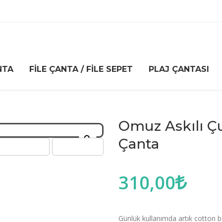
NTA
FILE ÇANTA / FILE SEPET
PLAJ ÇANTASI
Omuz Askılı Çu
Zoom
Çanta
310,00
Günlük kullanımda artık cotton be