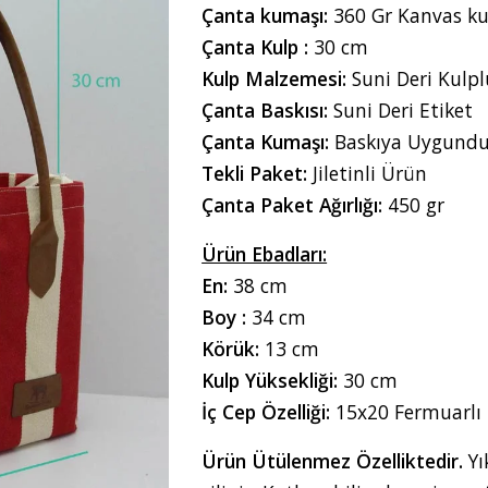
Çanta kumaşı:
360 Gr Kanvas k
Çanta Kulp :
30 cm
Kulp Malzemesi:
Suni Deri Kulpl
Çanta Baskısı:
Suni Deri Etiket
Çanta Kumaşı:
Baskıya Uygundu
Tekli Paket:
Jiletinli Ürün
Çanta Paket Ağırlığı:
450 gr
Ürün Ebadları:
En:
38 cm
Boy :
34 cm
Körük:
13 cm
Kulp Yüksekliği:
30 cm
İç Cep Özelliği:
15x20 Fermuarlı
Ürün Ütülenmez Özelliktedir.
Yı