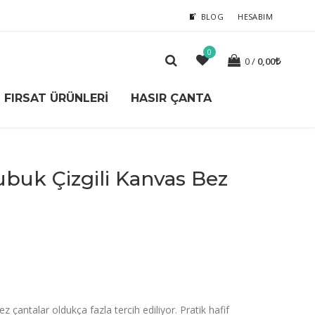
BLOG
HESABIM
0
0
0,00
FIRSAT ÜRÜNLERI
HASIR ÇANTA
buk Çizgili Kanvas Bez
z çantalar oldukça fazla tercih ediliyor. Pratik hafif