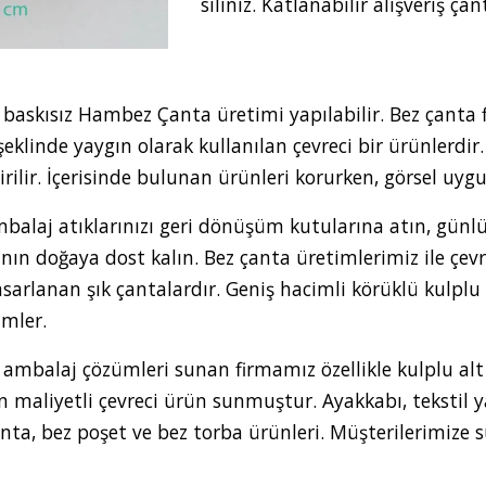
siliniz. Katlanabilir alışveriş çan
e baskısız Hambez Çanta üretimi yapılabilir. Bez çanta fi
linde yaygın olarak kullanılan çevreci bir ürünlerdir.
irilir. İçerisinde bulunan ürünleri korurken, görsel uygu
balaj atıklarınızı geri dönüşüm kutularına atın, günlü
anın doğaya dost kalın. Bez çanta üretimlerimiz ile çe
sarlanan şık çantalardır. Geniş hacimli körüklü kulplu 
ümler.
 ambalaj çözümleri sunan firmamız özellikle kulplu alt 
n maliyetli çevreci ürün sunmuştur. Ayakkabı, tekstil
z çanta, bez poşet ve bez torba ürünleri. Müşterilerimiz