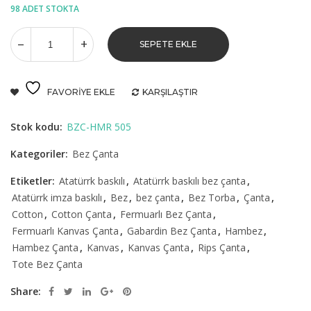
98 ADET STOKTA
SEPETE EKLE
FAVORIYE EKLE
KARŞILAŞTIR
Stok kodu:
BZC-HMR 505
Kategoriler:
Bez Çanta
Etiketler:
Atatürrk baskılı
,
Atatürrk baskılı bez çanta
,
Atatürrk imza baskılı
,
Bez
,
bez çanta
,
Bez Torba
,
Çanta
,
Cotton
,
Cotton Çanta
,
Fermuarlı Bez Çanta
,
Fermuarlı Kanvas Çanta
,
Gabardin Bez Çanta
,
Hambez
,
Hambez Çanta
,
Kanvas
,
Kanvas Çanta
,
Rips Çanta
,
Tote Bez Çanta
Share: