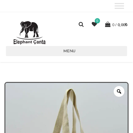
0
0
0,00
MENU
Zoo