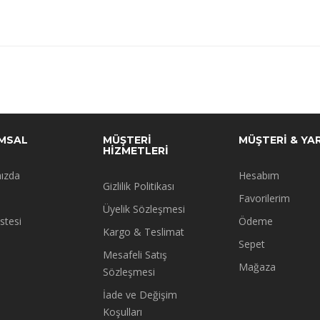
MSAL
MÜŞTERİ
MÜŞTERİ & YA
HİZMETLERİ
ızda
Hesabım
Gizlilik Politikası
Favorilerim
Üyelik Sözleşmesi
istesi
Ödeme
Kargo & Teslimat
Sepet
Mesafeli Satış
Mağaza
Sözleşmesi
İade ve Değişim
Koşulları