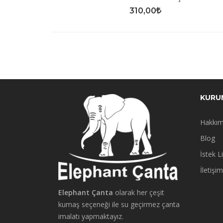
310,00
KURU
Hakkım
Blog
İstek L
İletişim
Elephant Çanta
olarak her çeşit
kumaş seçeneği ile su geçirmez çanta
imalatı yapmaktayız.