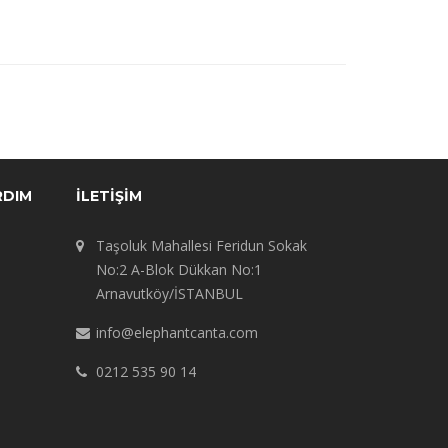
RDIM
İLETIŞIM
Taşoluk Mahallesi Feridun Sokak
No:2 A-Blok Dükkan No:1
Arnavutköy/İSTANBUL
info@elephantcanta.com
0212 535 90 14