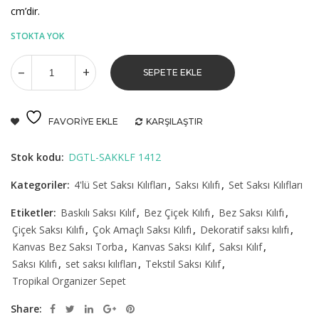
cm’dir.
STOKTA YOK
SEPETE EKLE
FAVORIYE EKLE
KARŞILAŞTIR
Stok kodu:
DGTL-SAKKLF 1412
Kategoriler:
4'lü Set Saksı Kılıfları
,
Saksı Kılıfı
,
Set Saksı Kılıfları
Etiketler:
Baskılı Saksı Kılıf
,
Bez Çiçek Kılıfı
,
Bez Saksı Kılıfı
,
Çiçek Saksı Kılıfı
,
Çok Amaçlı Saksı Kılıfı
,
Dekoratif saksı kılıfı
,
Kanvas Bez Saksı Torba
,
Kanvas Saksı Kılıf
,
Saksı Kılıf
,
Saksı Kılıfı
,
set saksı kılıfları
,
Tekstil Saksı Kılıf
,
Tropikal Organizer Sepet
Share: