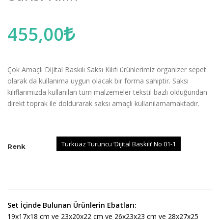
455,00
Çok Amaçlı Dijital Baskılı Saksı Kılıfı ürünlerimiz organizer sepet
olarak da kullanıma uygun olacak bir forma sahiptir. Saksı
kılıflarımızda kullanılan tüm malzemeler tekstil bazlı olduğundan
direkt toprak ile doldurarak saksı amaçlı kullanılamamaktadır.
Turkuaz Turuncu ‘Dijital Baskılı’ No 01-1
Renk
Set İçinde Bulunan Ürünlerin Ebatları:
19x17x18 cm ve 23x20x22 cm ve 26x23x23 cm ve 28x27x25