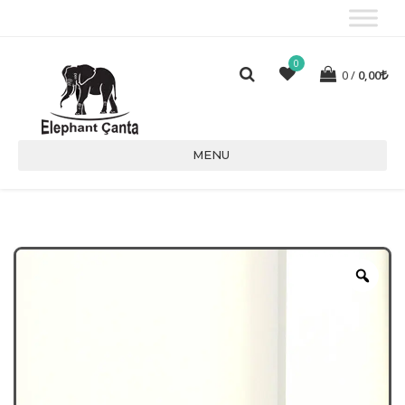
0
0
0,00
MENU
Zoo