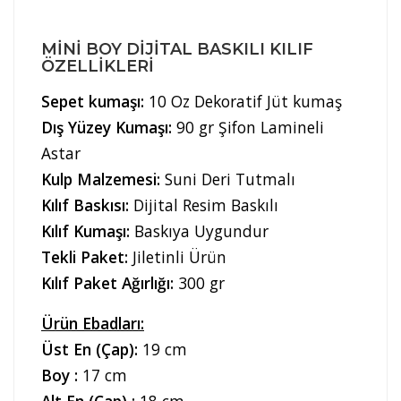
MINI BOY DIJITAL BASKILI KILIF
ÖZELLIKLERI
Sepet kumaşı:
10 Oz Dekoratif Jüt kumaş
Dış Yüzey Kumaşı:
90 gr Şifon Lamineli
Astar
Kulp Malzemesi:
Suni Deri Tutmalı
Kılıf Baskısı:
Dijital Resim Baskılı
Kılıf Kumaşı:
Baskıya Uygundur
Tekli Paket:
Jiletinli Ürün
Kılıf Paket Ağırlığı:
300 gr
Ürün Ebadları:
Üst En (Çap):
19 cm
Boy :
17 cm
Alt En (Çap) :
18 cm