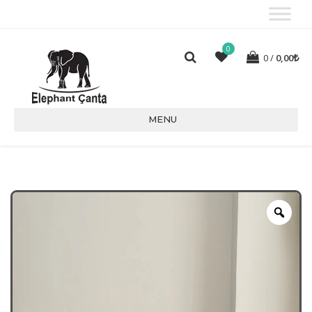
0
0
0,00
MENU
Zoo