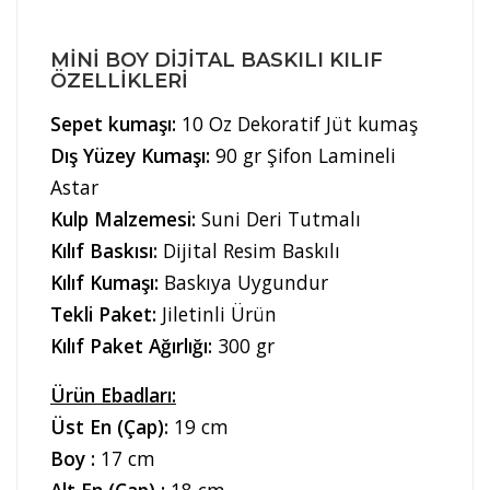
MINI BOY DIJITAL BASKILI KILIF
ÖZELLIKLERI
Sepet kumaşı:
10 Oz Dekoratif Jüt kumaş
Dış Yüzey Kumaşı:
90 gr Şifon Lamineli
Astar
Kulp Malzemesi:
Suni Deri Tutmalı
Kılıf Baskısı:
Dijital Resim Baskılı
Kılıf Kumaşı:
Baskıya Uygundur
Tekli Paket:
Jiletinli Ürün
Kılıf Paket Ağırlığı:
300 gr
Ürün Ebadları:
Üst En (Çap):
19 cm
Boy :
17 cm
Alt En (Çap) :
18 cm