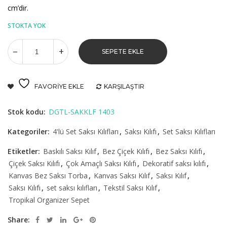
cm’dir.
STOKTA YOK
SEPETE EKLE
FAVORIYE EKLE
KARŞILAŞTIR
Stok kodu:
DGTL-SAKKLF 1403
Kategoriler:
4'lü Set Saksı Kılıfları
,
Saksı Kılıfı
,
Set Saksı Kılıfları
Etiketler:
Baskılı Saksı Kılıf
,
Bez Çiçek Kılıfı
,
Bez Saksı Kılıfı
,
Çiçek Saksı Kılıfı
,
Çok Amaçlı Saksı Kılıfı
,
Dekoratif saksı kılıfı
,
Kanvas Bez Saksı Torba
,
Kanvas Saksı Kılıf
,
Saksı Kılıf
,
Saksı Kılıfı
,
set saksı kılıfları
,
Tekstil Saksı Kılıf
,
Tropikal Organizer Sepet
Share: