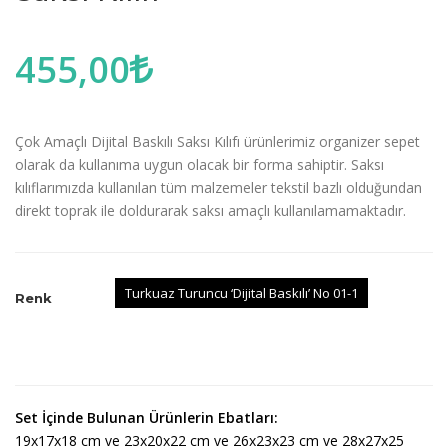
455,00
Çok Amaçlı Dijital Baskılı Saksı Kılıfı ürünlerimiz organizer sepet
olarak da kullanıma uygun olacak bir forma sahiptir. Saksı
kılıflarımızda kullanılan tüm malzemeler tekstil bazlı olduğundan
direkt toprak ile doldurarak saksı amaçlı kullanılamamaktadır.
Turkuaz Turuncu ‘Dijital Baskılı’ No 01-1
Renk
Set İçinde Bulunan Ürünlerin Ebatları:
19x17x18 cm ve 23x20x22 cm ve 26x23x23 cm ve 28x27x25