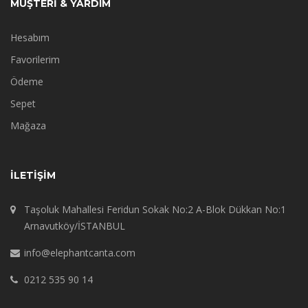
MÜŞTERİ & YARDIM
Hesabım
Favorilerim
Ödeme
Sepet
Mağaza
İLETIŞIM
Taşoluk Mahallesi Feridun Sokak No:2 A-Blok Dükkan No:1
Arnavutköy/İSTANBUL
info@elephantcanta.com
0212 535 90 14